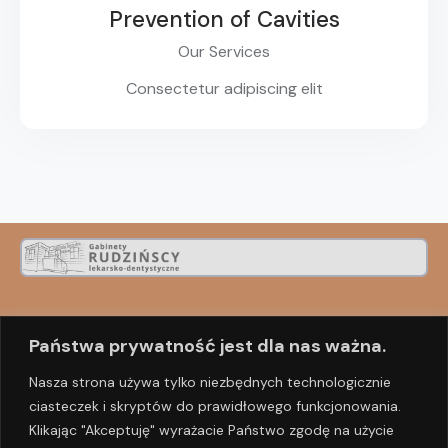
Prevention of Cavities
Our Services
Consectetur adipiscing elit
Nasz adres
Państwa prywatność jest dla nas ważna.
Ul. Śląska 5/2
Nasza strona używa tylko niezbędnych technologicznie
70-431 Szczecin
ciasteczek i skryptów do prawidłowego funkcjonowania.
Klikając "Akceptuję" wyrażacie Państwo zgodę na użycie
Polska